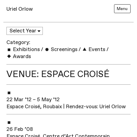
Uriel Orlow
Menu
Category:
Exhibitions
/
Screenings
/
Events
/
Awards
VENUE: ESPACE CROISÉ
22 Mar ’12 – 5 May ’12
Espace Croisé, Roubaix | Rendez-vous: Uriel Orlow
26 Feb ’08
Espace Croisé, Centre d’Art Contemporain,